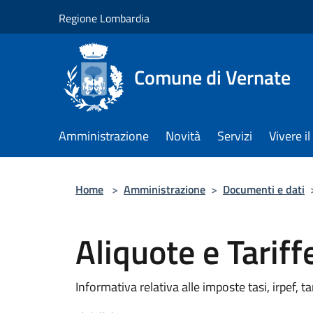
Salta al contenuto principale
Regione Lombardia
Comune di Vernate
Amministrazione
Novità
Servizi
Vivere 
Home
>
Amministrazione
>
Documenti e dati
Aliquote e Tarif
Informativa relativa alle imposte tasi, irpef, ta