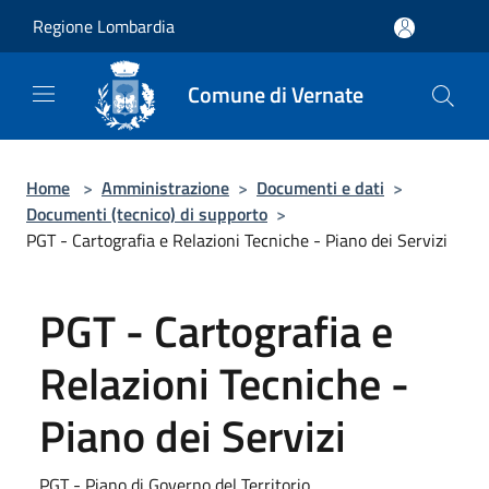
Salta al contenuto principale
Regione Lombardia
Comune di Vernate
Home
>
Amministrazione
>
Documenti e dati
>
Documenti (tecnico) di supporto
>
PGT - Cartografia e Relazioni Tecniche - Piano dei Servizi
PGT - Cartografia e
Relazioni Tecniche -
Piano dei Servizi
PGT - Piano di Governo del Territorio