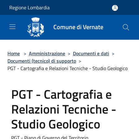
Salta al contenuto principale
Regione Lombardia
Comune di Vernate
Home
>
Amministrazione
>
Documenti e dati
>
Documenti (tecnico) di supporto
>
PGT - Cartografia e Relazioni Tecniche - Studio Geologico
PGT - Cartografia e
Relazioni Tecniche -
Studio Geologico
PGT - Piano di Governo del Territorio