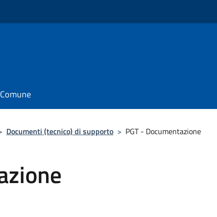
il Comune
>
Documenti (tecnico) di supporto
>
PGT - Documentazione
azione