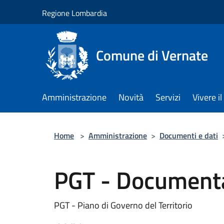
Salta al contenuto principale
Regione Lombardia
Comune di Vernate
Amministrazione
Novità
Servizi
Vivere 
Home
>
Amministrazione
>
Documenti e dati
PGT - Document
PGT - Piano di Governo del Territorio