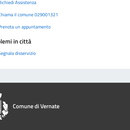
Richiedi Assistenza
Chiama il comune 029001321
Prenota un appuntamento
lemi in città
Segnala disservizio
Comune di Vernate