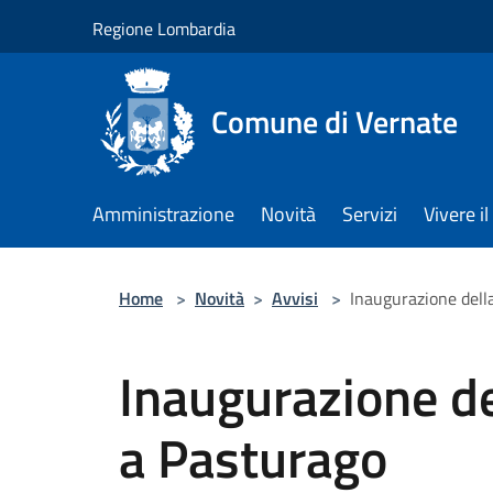
Salta al contenuto principale
Regione Lombardia
Comune di Vernate
Amministrazione
Novità
Servizi
Vivere 
Home
>
Novità
>
Avvisi
>
Inaugurazione dell
Inaugurazione de
a Pasturago