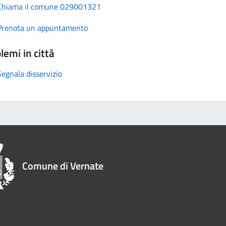
Chiama il comune 029001321
Prenota un appuntamento
lemi in città
Segnala disservizio
Comune di Vernate