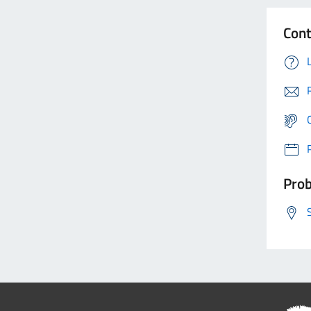
Cont
Prob