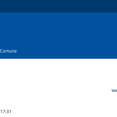
il Comune
Ved
 17:31