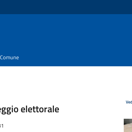
il Comune
Ved
eggio elettorale
31