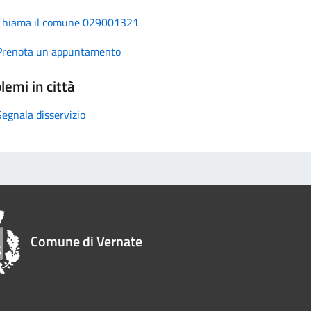
Chiama il comune 029001321
Prenota un appuntamento
lemi in città
Segnala disservizio
Comune di Vernate