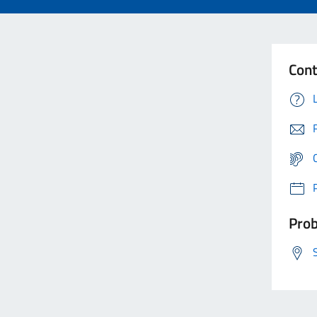
Cont
Prob