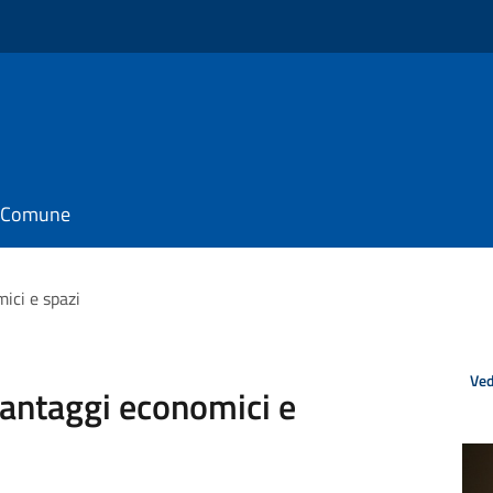
il Comune
ici e spazi
Ved
vantaggi economici e