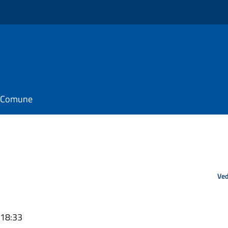
il Comune
Ved
 18:33