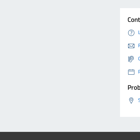
Cont
Prob