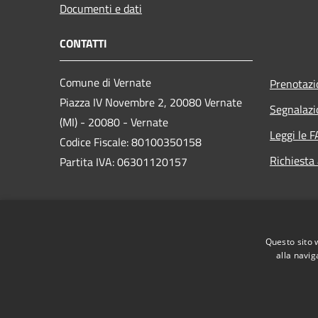
Documenti e dati
CONTATTI
Comune di Vernate
Prenotaz
Piazza IV Novembre 2, 20080 Vernate
Segnalazi
(MI) - 20080 - Vernate
Leggi le 
Codice Fiscale: 80100350158
Richiesta
Partita IVA: 06301120157
PEC:
comune.vernate@pec.regione.lombardia.it
Questo sito 
Centralino Unico: 029001321
alla navig