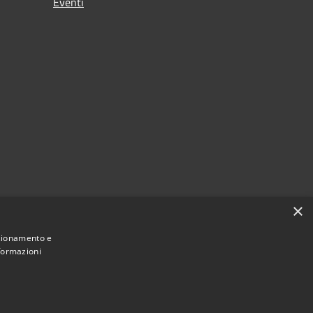
Eventi
×
nzionamento e
nformazioni