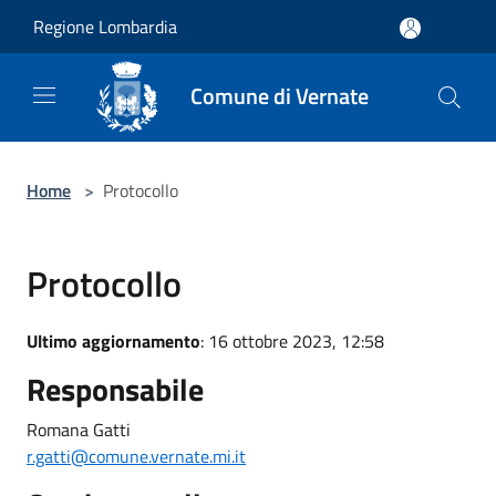
Salta al contenuto principale
Regione Lombardia
Comune di Vernate
Home
>
Protocollo
Protocollo
Ultimo aggiornamento
: 16 ottobre 2023, 12:58
Responsabile
Romana Gatti
r.gatti@comune.vernate.mi.it