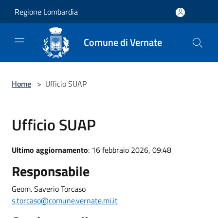
Salta al contenuto principale
Regione Lombardia
Comune di Vernate
Home
>
Ufficio SUAP
Ufficio SUAP
Ultimo aggiornamento
: 16 febbraio 2026, 09:48
Responsabile
Geom. Saverio Torcaso
s.torcaso@comune.vernate.mi.it