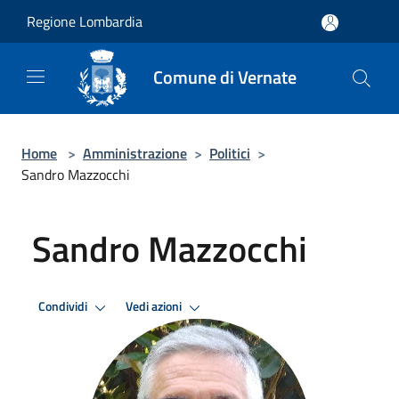
Salta al contenuto principale
Regione Lombardia
Comune di Vernate
Home
>
Amministrazione
>
Politici
>
Sandro Mazzocchi
Sandro Mazzocchi
Condividi
Vedi azioni