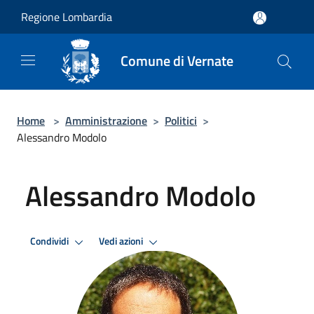
Salta al contenuto principale
Regione Lombardia
Comune di Vernate
Home
>
Amministrazione
>
Politici
>
Alessandro Modolo
Alessandro Modolo
Condividi
Vedi azioni