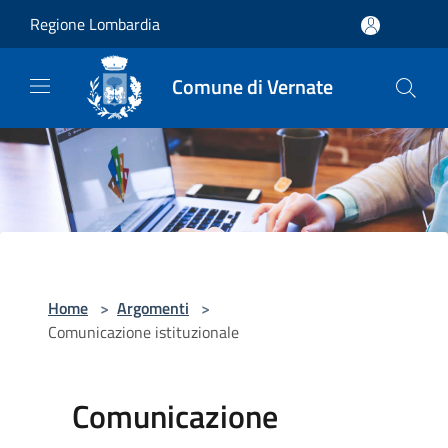
Salta al contenuto principale
Regione Lombardia
Comune di Vernate
Home
>
Argomenti
>
Comunicazione istituzionale
Comunicazione