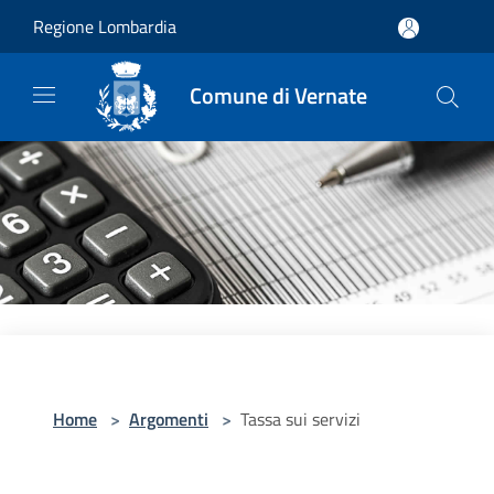
Salta al contenuto principale
Regione Lombardia
Comune di Vernate
Home
>
Argomenti
>
Tassa sui servizi