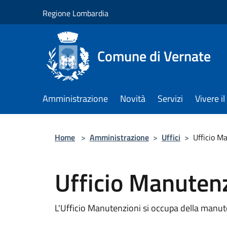
Salta al contenuto principale
Regione Lombardia
Comune di Vernate
Amministrazione
Novità
Servizi
Vivere 
Home
>
Amministrazione
>
Uffici
>
Ufficio M
Ufficio Manuten
L'Ufficio Manutenzioni si occupa della manut