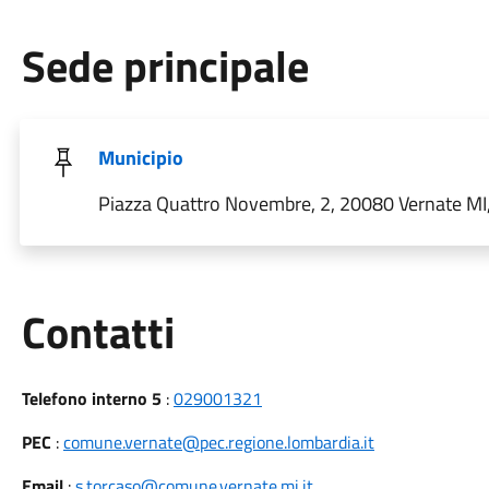
Sede principale
Municipio
Piazza Quattro Novembre, 2, 20080 Vernate MI, 
Utili
Contatti
Telefono interno 5
:
029001321
PEC
:
comune.vernate@pec.regione.lombardia.it
Email
:
s.torcaso@comune.vernate.mi.it