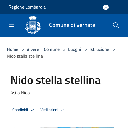
Salta al contenuto principale
Regione Lombardia
Comune di Vernate
Home
>
Vivere il Comune
>
Luoghi
>
Istruzione
>
Nido stella stellina
Nido stella stellina
Asilo Nido
Condividi
Vedi azioni