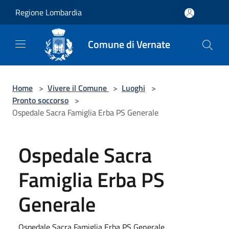
Salta al contenuto principale
Regione Lombardia
Comune di Vernate
Home
>
Vivere il Comune
>
Luoghi
>
Pronto soccorso
>
Ospedale Sacra Famiglia Erba PS Generale
Ospedale Sacra
Famiglia Erba PS
Generale
Ospedale Sacra Famiglia Erba PS Generale