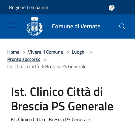
Salta al contenuto principale
Regione Lombardia
Comune di Vernate
Home
>
Vivere il Comune
>
Luoghi
>
Pronto soccorso
>
Ist. Clinico Città di Brescia PS Generale
Ist. Clinico Città di
Brescia PS Generale
Ist. Clinico Città di Brescia PS Generale