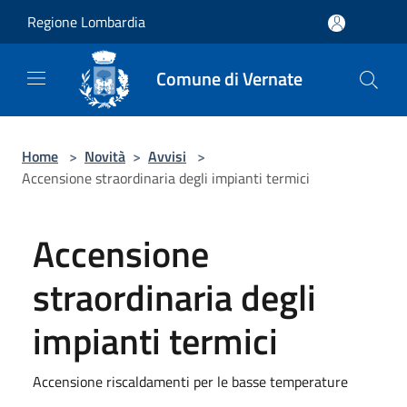
Salta al contenuto principale
Regione Lombardia
Comune di Vernate
Home
>
Novità
>
Avvisi
>
Accensione straordinaria degli impianti termici
Accensione
straordinaria degli
impianti termici
Accensione riscaldamenti per le basse temperature