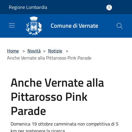
Salta al contenuto principale
Regione Lombardia
Comune di Vernate
Home
>
Novità
>
Notizie
>
Anche Vernate alla Pittarosso Pink Parade
Anche Vernate alla
Pittarosso Pink
Parade
Domenica 19 ottobre camminata non competitiva di 5
km per sostenere la ricerca