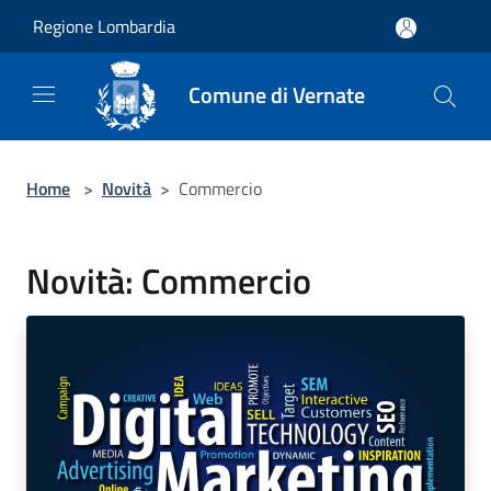
Salta al contenuto principale
Regione Lombardia
Comune di Vernate
Home
>
Novità
>
Commercio
Novità: Commercio