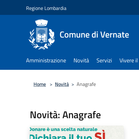
Salta al contenuto principale
Regione Lombardia
Comune di Vernate
Amministrazione
Novità
Servizi
Vivere 
Home
>
Novità
>
Anagrafe
Novità: Anagrafe